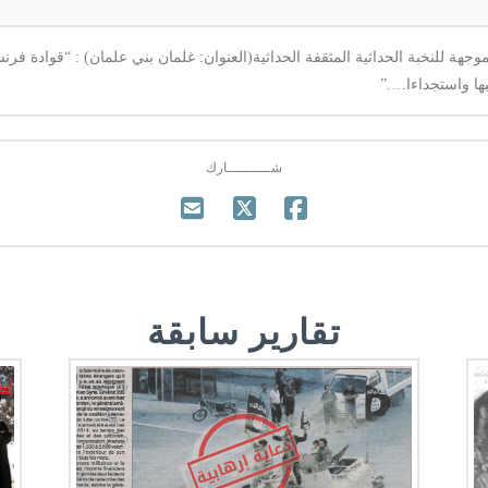
هة للنخبة الحداثية المثقفة الحداثية(العنوان: غلمان بني علمان) : “قوادة فرنس
ها واستجداءا….”
شــــــــــارك
تقارير سابقة