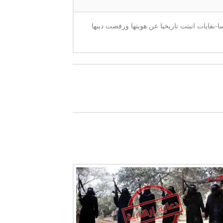
ا-نفايات انبتت تاريخيا عن هويتها ورفضت دينها