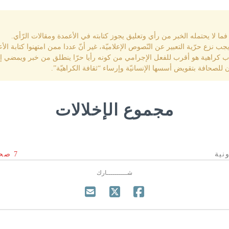
فما لا يحتمله الخبر من رأي وتعليق يجوز كتابته في الأعمدة ومقالات الرّأي.
جب نزع حرّية التعبير عن النّصوص الإعلاميّة، غير أنّ عددا ممن امتهنوا كتابة الأع
 كراهية هو أقرب للفعل الإجرامي من كونه رأيا حرّا ينطلق من خبر ويمضي إلى
للصحافة بتقويض أسسها الإنسانيّة وإرساء “ثقافة الكراهيّة”.
مجموع الإخلالات
7 صحف ورقية يومية
شــــــــــارك