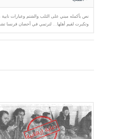
نص بأكمله مبني على الثلب والشتم وعبارات نابية موج
وتكبرت لقيم أهلها… لترتمي في أحضان فرنسا تشب