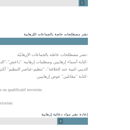
1
نشر مصطلحات خاصة بالجماعات الإرهابية
-نشر مصطلحات خاصّة بالجماعات الإرهابيّة
-كتابة أسماء إرهابيين ومنظمات إرهابية: “داعش”،”ال
الذيبي-كتيبة جند الخلافة”، “تنظيم-عناصر التنظيم” أك
-كتابة “مقاتلين” عوض إرهابيين.
u qualificatif terroriste.
rroriste.
إعادة نشر مواد دعائية إرهابية
4