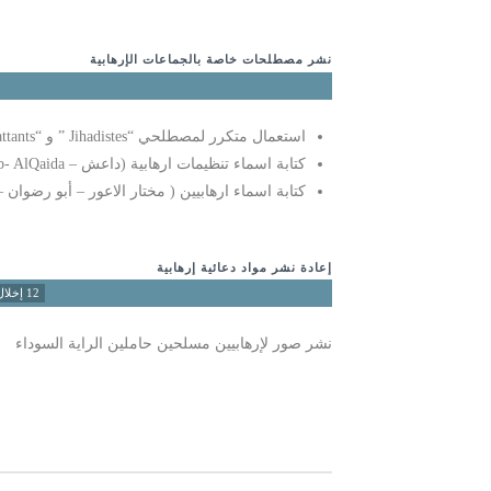
نشر مصطلحات خاصة بالجماعات الإرهابية
استعمال متكرر لمصطلحي “Jihadistes ” و “Combattants ” في برقيات اجنبية دون معالجتها وفق السياق المحلي .
كتابة اسماء تنظيمات ارهابية (داعش – Etat islamique – Boko Haram Front Al-Nosra – Shebab- AlQaida – ) دون توصيفهم او وضعهم بين معقفين
كتابة اسماء ارهابيين ( مختار الاعور – أبو رضوان – أبو عبد الله أبو عياض-bdullah Hamad Ansari – Hamad Abdel Hady
إعادة نشر مواد دعائية إرهابية
12 إخلال
نشر صور لإرهابيين مسلحين حاملين الراية السوداء