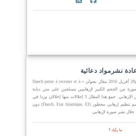
ادة نشرمواد دعائية
ورد في صحيفة “لو كوتيديان” بتاريخ28 أفريل 2016 مقال بعنوان « Daech peine à recruter et à
retenir  » مرفقا بصورة من الحجم الكبير لإرهابيين مسلحين على متن دبابة
حاملين الراية السوداء لتنظيم داعش الإرهابي. جمع هذا المقال 3 إخلالات منها إخلالان وردا في
العنوان و المقال من خلال كتابة اسم تنظيم إرهابي محظور (Daech, Etat Islamique, EI) دون
ن خلال نشر صورة لإرهابي.
ما رأيك ؟