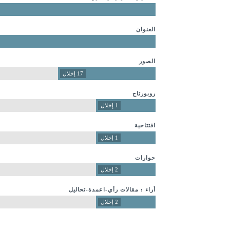
العنوان
الصور
17 إخلال
روبورتاج
1 إخلال
افتتاحية
1 إخلال
حوارات
2 إخلال
أراء : مقالات رأي-اعمدة-تحاليل
2 إخلال