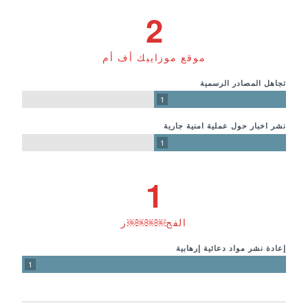
2
موقع موزاييك أف أم
تجاهل المصادر الرسمية
1
نشر اخبار حول عملية امنية جارية
1
1
الفج￼￼￼￼ر
إعادة نشر مواد دعائية إرهابية
1