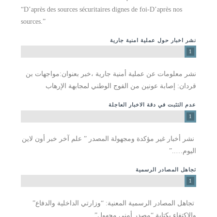
“D’après des sources sécuritaires dignes de foi‐D’après nos
sources.”
نشر اخبار حول عملية امنية جارية
1
نشر معلومات عن عملية أمنية جارية ،خبر بعنوان:مواجهات بن
قردان: إصابة عونين من الفوج الوطني لمجابهة الإرهاب
عدم التثبت في دقة الاخبار العاجلة
1
­ نشر أخبار غير مؤكدة ومجهولة المصدر ” علم آخر خبر أون لاين
اليوم…..”
تجاهل المصادر الرسمية
1
­ تجاهل المصادر الرسمية المعنية: “وزارتي الداخلية والدفاع”
والإكتفاء بكتابة “مصدر أمني مجهول”.