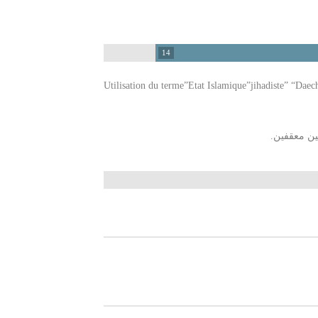
14
Utilisation du terme”Etat Islamique”jihadiste” “Daech”
ين معقفين.