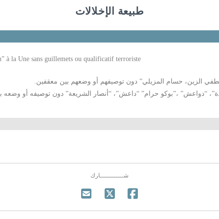
طبيعة الإخلالات
 à la Une sans guillemets ou qualificatif terroriste
، لطفي الزين، حسام المزيلي” دون توصيفهم أو وضعهم بين معقفين.
اعدة”، “دواعش” ،”بوكو حرام” “داعش”، “أنصار الشريعة” دون توصيفه أو وضعه ب
شــــــــــــارك